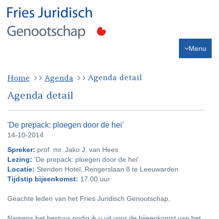
Menu
Agenda detail
Home
Agenda
Agenda detail
'De prepack: ploegen door de hei'
14-10-2014
Spreker:
prof. mr. Jako J. van Hees
Lezing:
'De prepack: ploegen door de hei'
Locatie:
Stenden Hotel, Rengerslaan 8 te Leeuwarden
Tijdstip bijeenkomst:
17.00 uur
Geachte leden van het Fries Juridisch Genootschap,
Namens het bestuur nodig ik u uit voor de bijeenkomst van het