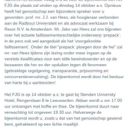
FJG die plaats zal vinden op dinsdag 14 oktober a.s. Opnieuw
heeft het genootschap een bijzondere spreker voor u
gevonden: prof. mr. J.J. van Hees, als hoogleraar verbonden
aan de Radbout Universiteit en als advocaat werkzaam bij
Resor N.V. te Amsterdam. Mr. Jako van Hees zal ons bijpraten
over het actuele faillissementsrechtelijke onderwerp ‘prepack’,
in de pers ook wel aangeduid als het ‘voorgekookte
faillissement’. Onder de titel “prepack: ploegen door de hei” zal
mr. van Hees tijdens zijn lezing onder meer ingaan op de
vereiste kwalificaties voor een stille bewindvoerder en op de
bezwaren die her en der opduiken tegen dit fenomeen
(gebrekkige regelgeving, transparantie, prijsvorming en
concurrentievervalsing). De bijeenkomst wordt door het bestuur
van harte bij u aanbevolen!
Het FJG is op 14 oktober a.s. te gast bij Stenden University
Hotel, Rengerslaan 8 te Leeuwarden. Aldaar wordt u om 17.00
uur ontvangen met koffie en thee. De bijeenkomst duurt naar
verwachting tot ongeveer 19.30 uur. Halverwege de
bijeenkomst wordt u, zoals u dat van het genootschap gewend
bent, getrakteerd op een lichte maaltijd.