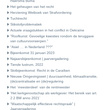
Haersma Buma
Het geheugen van het recht
Herziening Wetboek van Strafvordering
Tuchtrecht
Stikstofproblematiek
Actuele vraagstukken in het conflict in Oekraïne
"Roofkunst: Gevoelige kwesties rondom de teruggave
van cultuurvoorwerpen."
“Asiel .... in Nederland ???"
Bijeenkomst 31 januari 2023
Najaarsbijeenkomst | jaarvergadering
Tiende lustrum, 2022
Slotbijeenkomst: Recht in de Caraïben
Nieuwe Omgevingswet | duurzaamheid, klimaattransitie,
(de)centralisatie en (de)regulering
Het `meesterdeel` van de rentmeester
‘Het kerkgenootschap als werkgever. Het bereik van art.
2:2 BW anno 2021’
“Maatschappelijk effectieve rechtspraak” |
Jaarvergadering