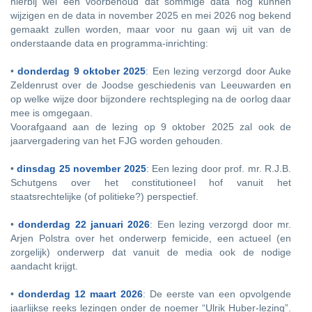
hierbij wel een voorbehoud dat sommige data nog kunnen
wijzigen en de data in november 2025 en mei 2026 nog bekend
gemaakt zullen worden, maar voor nu gaan wij uit van de
onderstaande data en programma-inrichting:
•
donderdag 9 oktober 2025
: Een lezing verzorgd door Auke
Zeldenrust over de Joodse geschiedenis van Leeuwarden en
op welke wijze door bijzondere rechtspleging na de oorlog daar
mee is omgegaan.
Voorafgaand aan de lezing op 9 oktober 2025 zal ook de
jaarvergadering van het FJG worden gehouden.
•
dinsdag 25 november 2025
: Een lezing door prof. mr. R.J.B.
Schutgens over het constitutioneel hof vanuit het
staatsrechtelijke (of politieke?) perspectief.
•
donderdag 22 januari 2026
: Een lezing verzorgd door mr.
Arjen Polstra over het onderwerp femicide, een actueel (en
zorgelijk) onderwerp dat vanuit de media ook de nodige
aandacht krijgt.
•
donderdag 12 maart 2026
: De eerste van een opvolgende
jaarlijkse reeks lezingen onder de noemer “Ulrik Huber-lezing”.