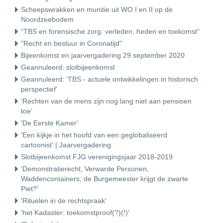
Scheepswrakken en munitie uit WO I en II op de
Noordzeebodem
“TBS en forensische zorg: verleden, heden en toekomst”
"Recht en bestuur in Coronatijd"
Bijeenkomst en jaarvergadering 29 september 2020
Geannuleerd: slotbijeenkomst
Geannuleerd: ‘TBS - actuele ontwikkelingen in historisch
perspectief’
‘Rechten van de mens zijn nog lang niet aan pensioen
toe’
'De Eerste Kamer'
'Een kijkje in het hoofd van een geglobaliseerd
cartoonist' | Jaarvergadering
Slotbijeenkomst FJG verenigingsjaar 2018-2019
‘Demonstratierecht, Verwarde Personen,
Waddencontainers; de Burgemeester krijgt de zwarte
Piet?’
'Rituelen in de rechtspraak'
'het Kadaster: toekomstproof(?)(!)'