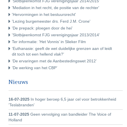
'Slotbijeenkomst FJG verenigingsjaar 2014/2015'
'Mediation in het recht, de positie van de rechter'
'Hervormingen in het bestuursrecht'
'Lezing burgemeester drs. Ferd J.M. Crone'
'De prepack: ploegen door de hei'
'Slotbijeenkomst FJG verenigingsjaar 2013/2014'
Ter informatie: ‘Het Vonnis’ in Slieker Film
‘Euthanasie: geeft de wet duidelijke grenzen aan of leidt
dit toch tot een hellend vlak?’
‘De ervaringen met de Aanbestedingswet 2012’
‘De werking van het CBP’
Nieuws
16-07-2025
In hoger beroep 6,5 jaar cel voor betrokkenheid
'Teslabranden'
11-07-2025
Geen vervolging van bandleider The Voice of
Holland