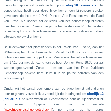
Graag nodig ik u uit voor de bijeenkomst van het Fries Juridisch
Genootschap die zal plaatsvinden op
dinsdag 20 januari a.s.
Het
genootschap heeft voor deze bijeenkomst een bijzondere spreker
gevonden, de heer mr. J.P.H. Donner, Vice-President van de Raad
van State. Mr. Donner zal de leden van het genootschap bijpraten
over het onderwerp “hervormingen in het bestuursrecht”. Het bestuur
is verheugd u voor deze bijeenkomst te kunnen uitnodigen en rekent
uiteraard op uw aller komst.
De bijeenkomst zal plaatsvinden in het Paleis van Justitie, aan het
Wilhelminaplein 1 te Leeuwarden. Vanaf 17:00 uur wordt u aldaar
ontvangen met een kopje koffie. Vervolgens begint de bijeenkomst
om 17:15 uur met de lezing van de heer Donner. Rond 18:30 uur zal
worden gepauzeerd. Zoals u inmiddels van het Fries Juridisch
Genootschap gewend bent, kunt u in de pauze genieten van een
lichte maaltijd.
Omdat wij het aantal deelnemers aan de bijeenkomst tijdig dienen
door te geven, verzoek ik u vriendelijk doch dringend om
uiterlijk 12
januari a.s.
te laten weten of u voornemens bent de bijeenkomst bij
te wonen. Opgave kan via de website
(
www.friesjuridischgenootschap.nl
), per e-mail op het adres