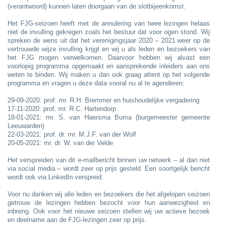
(verantwoord) kunnen laten doorgaan van de slotbijeenkomst.
Het FJG-seizoen heeft met de annulering van twee lezingen helaas
niet de invulling gekregen zoals het bestuur dat voor ogen stond. Wij
spreken de wens uit dat het verenigingsjaar 2020 – 2021 weer op de
vertrouwde wijze invulling krijgt en wij u als leden en bezoekers van
het FJG mogen verwelkomen. Daarvoor hebben wij alvast een
voorlopig programma opgemaakt en aansprekende inleiders aan ons
weten te binden. Wij maken u dan ook graag attent op het volgende
programma en vragen u deze data vooral nu al te agenderen:
29-09-2020: prof. mr. R.H. Bremmer en huishoudelijke vergadering
17-11-2020: prof. mr. R.C. Hartendorp
18-01-2021: mr.
S. van Haersma Buma (burgemeester gemeente
Leeuwarden)
22-03-2021: prof. dr. mr. M.J.F. van der Wolf
20-05-2021: mr. dr. W. van der Velde
Het verspreiden van dit e-mailbericht binnen uw netwerk – al dan niet
via social media – wordt zeer op prijs gesteld. Een soortgelijk bericht
wordt ook via LinkedIn verspreid.
Voor nu danken wij alle leden en bezoekers die het afgelopen seizoen
getrouw de lezingen hebben bezocht voor hun aanwezigheid en
inbreng. Ook voor het nieuwe seizoen stellen wij uw actieve bezoek
en deelname aan de FJG-lezingen zeer op prijs.