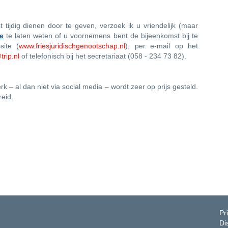
tijdig dienen door te geven, verzoek ik u vriendelijk (maar
de
te laten weten of u voornemens bent de bijeenkomst bij te
ite (
www.friesjuridischgenootschap.nl
), per e-mail op het
trip.nl
of telefonisch bij het secretariaat (058 - 234 73 82).
 – al dan niet via social media – wordt zeer op prijs gesteld.
reid.
Pr
Di