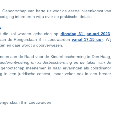
ch Genootschap van harte uit voor de eerste bijeenkomst van
odiging informeren wij u over de praktische details.
p
mst die zal worden gehouden op
dinsdag 31 januari 2023
.
l aan de Rengerslaan 8 in Leeuwarden
vanaf 17:15 uur
. Wij
iken en daar wordt u doorverwezen.
onden aan de Raad voor de Kinderbescherming te Den Haag,
 kinderontvoering en kinderbescherming en de taken van de
het genootschap meenemen in haar ervaringen als coördinator
ng in een juridische context, maar zeker ook in een breder
engerslaan 8 in Leeuwarden