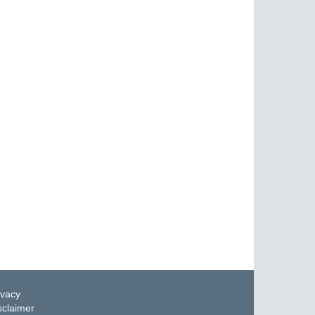
ivacy
sclaimer