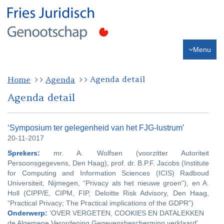
Menu
Agenda detail
Home
Agenda
Agenda detail
‘Symposium ter gelegenheid van het FJG-lustrum’
20-11-2017
Sprekers:
mr. A. Wolfsen (voorzitter Autoriteit
Persoonsgegevens, Den Haag), prof. dr. B.P.F. Jacobs (Institute
for Computing and Information Sciences (ICIS) Radboud
Universiteit, Nijmegen, “Privacy als het nieuwe groen”), en A.
Holl (CIPP/E, CIPM, FIP, Deloitte Risk Advisory, Den Haag,
“Practical Privacy; The Practical implications of the GDPR”)
Onderwerp:
‘OVER VERGETEN, COOKIES EN DATALEKKEN
de Algemene Verordening Gegevensbescherming verklaard'