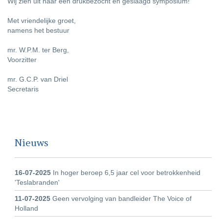
Wij zien uit naar een drukbezocht en geslaagd symposium!
Met vriendelijke groet,
namens het bestuur
mr. W.P.M. ter Berg,
Voorzitter
mr. G.C.P. van Driel
Secretaris
Nieuws
16-07-2025
In hoger beroep 6,5 jaar cel voor betrokkenheid
'Teslabranden'
11-07-2025
Geen vervolging van bandleider The Voice of
Holland