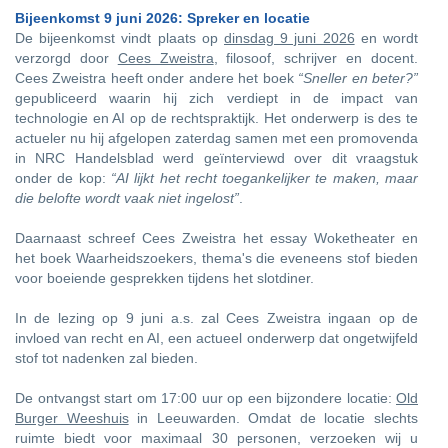
Bijeenkomst 9 juni 2026: Spreker en locatie
De bijeenkomst vindt plaats op
dinsdag 9 juni 2026
en wordt
verzorgd door
Cees Zweistra
, filosoof, schrijver en docent.
Cees Zweistra heeft onder andere het boek
“Sneller en beter?”
gepubliceerd waarin hij zich verdiept in de impact van
technologie en AI op de rechtspraktijk. Het onderwerp is des te
actueler nu hij afgelopen zaterdag samen met een promovenda
in NRC Handelsblad werd geïnterviewd over dit vraagstuk
onder de kop:
“AI lijkt het recht toegankelijker te maken, maar
die belofte wordt vaak niet ingelost”
.
Daarnaast schreef Cees Zweistra het essay Woketheater en
het boek Waarheidszoekers, thema's die eveneens stof bieden
voor boeiende gesprekken tijdens het slotdiner.
In de lezing op 9 juni a.s. zal Cees Zweistra ingaan op de
invloed van recht en AI, een actueel onderwerp dat ongetwijfeld
stof tot nadenken zal bieden.
De ontvangst start om 17:00 uur op een bijzondere locatie:
Old
Burger Weeshuis
in Leeuwarden. Omdat de locatie slechts
ruimte biedt voor maximaal 30 personen, verzoeken wij u